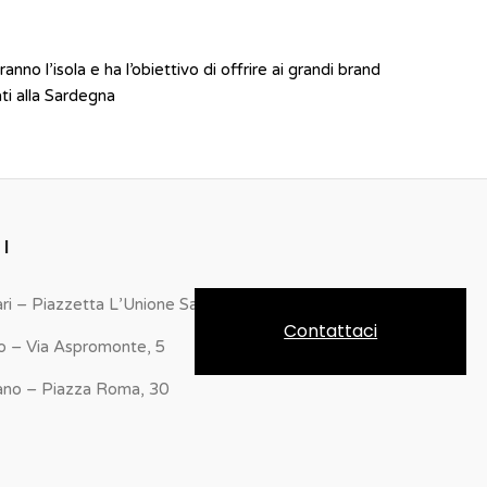
anno l’isola e ha l’obiettivo di offrire ai grandi brand
ati alla Sardegna
I
ari – Piazzetta L’Unione Sarda, 24
Contattaci
o – Via Aspromonte, 5
ano – Piazza Roma, 30