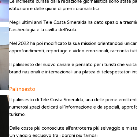
Le inchieste curate dalla redazione giornalistica sono state p
istituzioni e delle giurie di premi giornalistici.
Negli ultimi anni Tele Costa Smeralda ha dato spazio a trasmiss
l’archeologia e la civiltà dell’isola.
Nel 2022 ha poi modificato la sua mission orientandosi unicam
approfondimenti, reportage e video emozionali, racconta tutte 
Il palinsesto del nuovo canale è pensato per i turisti che visitan
brand nazionali e internazionali una platea di telespettatori in
Palinsesto
Il palinsesto di Tele Costa Smeralda, una delle prime emittent
numerosi spazi dedicati all’informazione e da speciali, appro
turismo.
Dalle coste più conosciute all’entroterra più selvaggio e miste
Un viaggio esclusivo tra i borghi più famosi